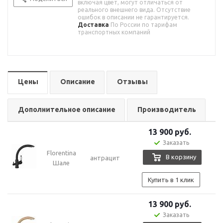
включая цвет, могут отличаться от
реального внешнего вида. Отсутствие
ошибок в описании не гарантируется.
Доставка
По России по тарифам
транспортных компаний
Цены
Описание
Отзывы
Дополнительное описание
Производитель
13 900
руб.
Заказать
Florentina
В корзину
антрацит
Шале
Купить в 1 клик
13 900
руб.
Заказать