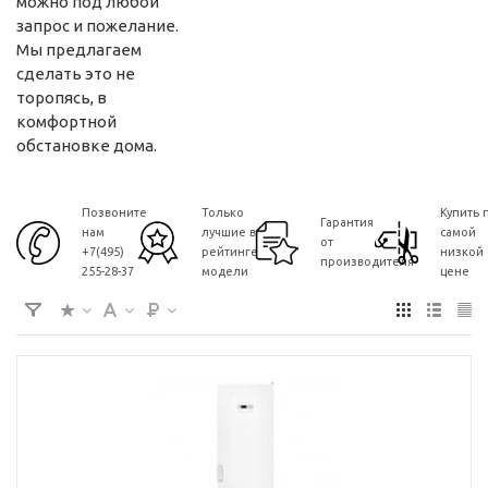
можно под любой
запрос и пожелание.
Мы предлагаем
сделать это не
торопясь, в
комфортной
обстановке дома.
Позвоните
Только
Купить 
Гарантия
нам
лучшие в
самой
от
+7(495)
рейтинге
низкой
производителя
255-28-37
модели
цене