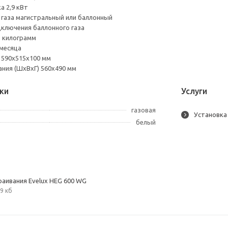
 2,9 кВт
газа магистральный или баллонный
ключения баллонного газа
3 килограмм
 месяца
 590х515х100 мм
ния (ШхВхГ) 560x490 мм
ки
Услуги
газовая
Установка
белый
раивания Evelux HEG 600 WG
9 кб