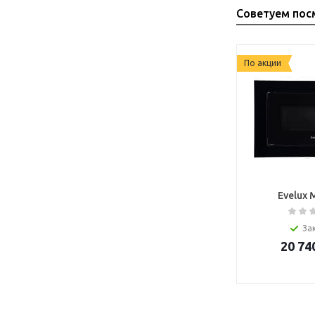
Советуем пос
По акции
Evelux 
За
20 74