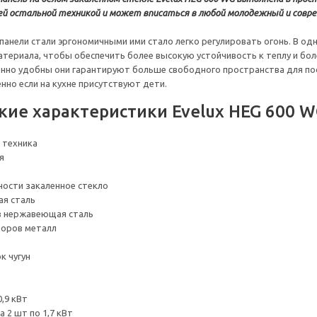
ей остальной техникой и может вписаться в любой молодежный и совре
 панели стали эргономичными ими стало легко регулировать огонь. В од
териала, чтобы обеспечить более высокую устойчивость к теплу и бо
енно удобны они гарантируют больше свободного пространства для пос
нно если на кухне присутствуют дети.
кие характеристики Evelux HEG 600 
 техника
я
ости закаленное стекло
я сталь
в нержавеющая сталь
торов металл
к чугун
,9 кВт
 2 шт по 1,7 кВт