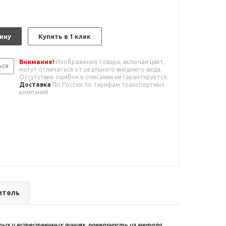
ину
Купить в 1 клик
Внимание!
Изображения товара, включая цвет,
ься
могут отличаться от реального внешнего вида.
Отсутствие ошибок в описании не гарантируется.
Доставка
По России по тарифам транспортных
компаний
итель
стых и естественных линиях, поверхность из метала