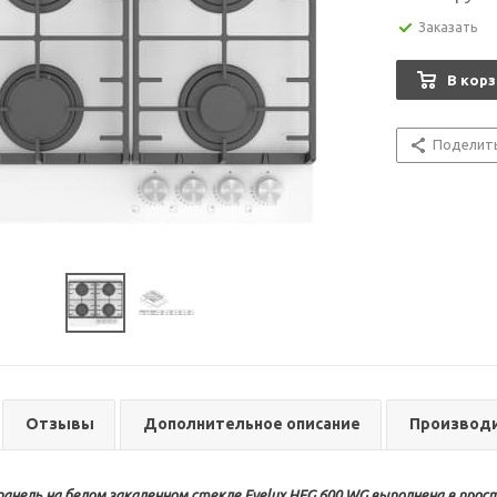
Заказать
В корз
Поделит
Отзывы
Дополнительное описание
Производ
 панель на белом закаленном стекле Evelux HEG 600 WG выполнена в про