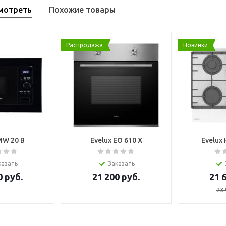
мотреть
Похожие товары
Распродажа
Новинки
MW 20 B
Evelux EO 610 X
Evelux
казать
Заказать
0
руб.
21 200
руб.
21 
23 