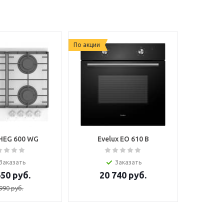
По акции
 HEG 600 WG
Evelux EO 610 B
Заказать
Заказать
650
руб.
20 740
руб.
990
руб.