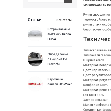
сочетается со вс
Ручки управления
Статьи
термостойкого ма
Все статьи
ручки стали особ
Встраиваемые
безопаснее, особе
вытяжки Krona
Техничес
LUISA
Тип встраиваемая
Определение
Тип панели газова
от «Дома De
Ширина 60 см
Dietrich»
Материал поверхн
Цвет нержавеюща
Цвет регуляторо
Варочные
Материал регуля
панели HOMSair
Конфорки 4 шт.
Материал решето
Газ-контроль
Электроподжиг
Малая конфорка 0
Средняя конфорка