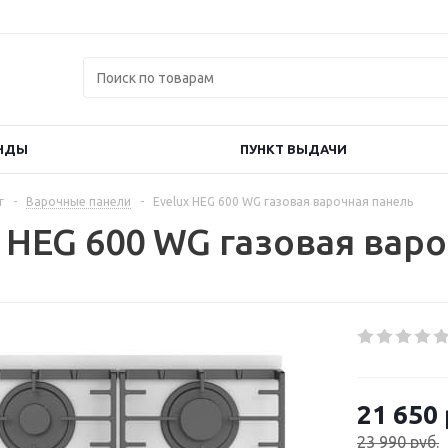
НДЫ
ПУНКТ ВЫДАЧИ
г
-
Варочные панели
-
Evelux HEG 600 WG газовая варочная панель
x HEG 600 WG газовая вар
21 650
23 990
руб.