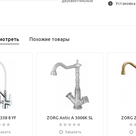
двухвентильный
Установка
мотреть
Похожие товары
338 8 YF
ZORG Antic A 3006K SL
ZORG Z
казать
Заказать