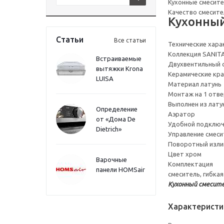
Кухонные смесите
Качество смесите
Кухонный
Статьи
Все статьи
Технические хара
Коллекция SANIT
Встраиваемые
Двухвентильный 
вытяжки Krona
Керамические кра
LUISA
Материал латунь
Монтаж на 1 отве
Выполнен из лату
Определение
Аэратор
от «Дома De
Удобной подключ
Dietrich»
Управление смеси
Поворотный изли
Цвет хром
Варочные
Комплектация
панели HOMSair
смеситель, гибка
Кухонный смесите
Характеристи