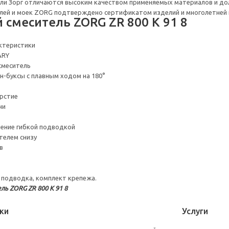
ли Зорг отличаются высоким качеством применяемых материалов и дол
лей и моек ZORG подтверждено сертификатом изделий и многолетней 
 смеситель ZORG ZR 800 K 91 8
ктеристики
ARY
смеситель
н-буксы с плавным ходом на 180°
рстие
ни
ение гибкой подводкой
телем снизу
в
я подводка, комплект крепежа.
ль ZORG ZR 800 K 91 8
ки
Услуги