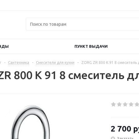
НДЫ
ПУНКТ ВЫДАЧИ
г
-
Сантехника
-
Смесители для кухни
-
ZORG ZR 800 K 91 8 смеситель 
R 800 K 91 8 смеситель д
2 700
р
Заказать