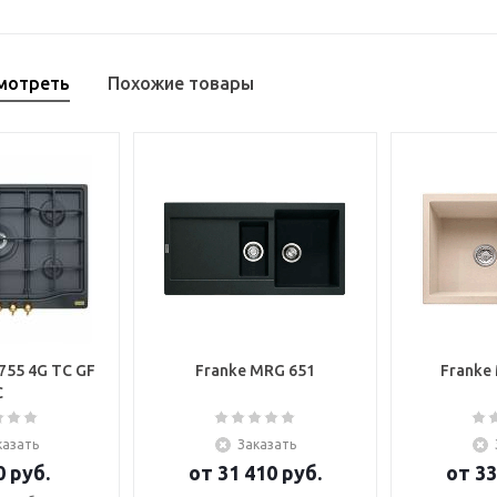
мотреть
Похожие товары
755 4G TC GF
Franke MRG 651
Franke
C
казать
Заказать
0
руб.
от
31 410
руб.
от
33