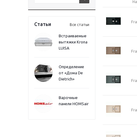
На
Fr
Статьи
Все статьи
Встраиваемые
вытяжки Krona
LUISA
Fr
Определение
от «Дома De
Dietrich»
Fr
Варочные
панели HOMSair
Fr