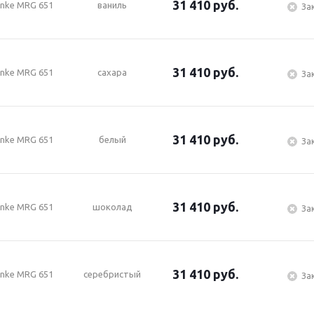
31 410
руб.
anke MRG 651
ваниль
За
31 410
руб.
anke MRG 651
сахара
За
31 410
руб.
anke MRG 651
белый
За
31 410
руб.
anke MRG 651
шоколад
За
31 410
руб.
anke MRG 651
серебристый
За