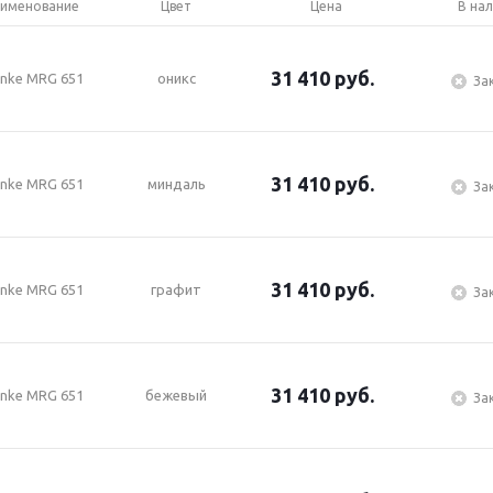
именование
Цвет
Цена
В на
31 410
руб.
anke MRG 651
оникс
За
31 410
руб.
anke MRG 651
миндаль
За
31 410
руб.
anke MRG 651
графит
За
31 410
руб.
anke MRG 651
бежевый
За