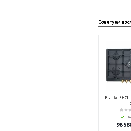
Советуем пос
Franke FHCL 
За
96 58