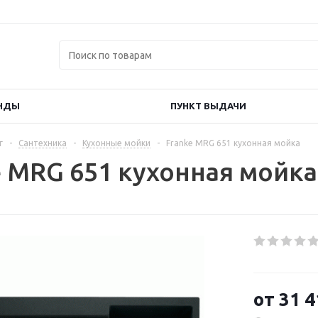
НДЫ
ПУНКТ ВЫДАЧИ
г
-
Сантехника
-
Кухонные мойки
-
Franke MRG 651 кухонная мойка
e MRG 651 кухонная мойка
от
31 4