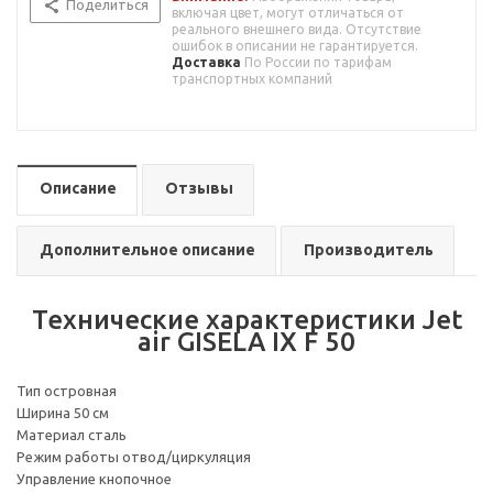
Поделиться
включая цвет, могут отличаться от
реального внешнего вида. Отсутствие
ошибок в описании не гарантируется.
Доставка
По России по тарифам
транспортных компаний
Описание
Отзывы
Дополнительное описание
Производитель
Технические характеристики Jet
air GISELA IX F 50
Тип островная
Ширина 50 см
Материал сталь
Режим работы отвод/циркуляция
Управление кнопочное