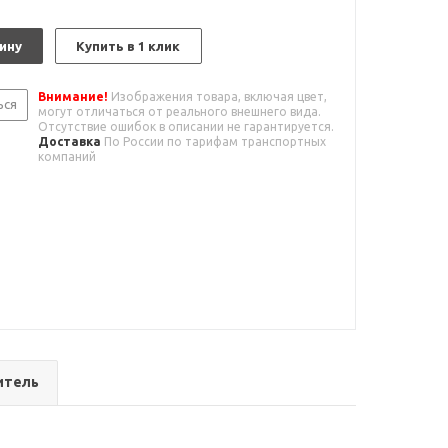
ину
Купить в 1 клик
Внимание!
Изображения товара, включая цвет,
ься
могут отличаться от реального внешнего вида.
Отсутствие ошибок в описании не гарантируется.
Доставка
По России по тарифам транспортных
компаний
итель