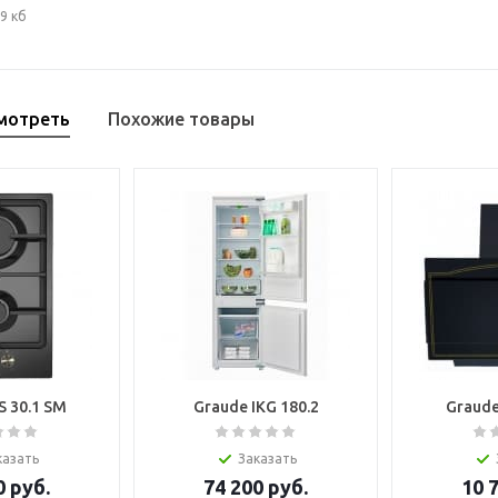
9 кб
мотреть
Похожие товары
S 30.1 SM
Graude IKG 180.2
Graude
казать
Заказать
0
руб.
74 200
руб.
10 