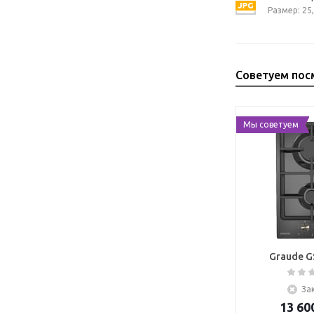
Размер: 25,
Советуем пос
Мы советуем
Graude G
За
13 60