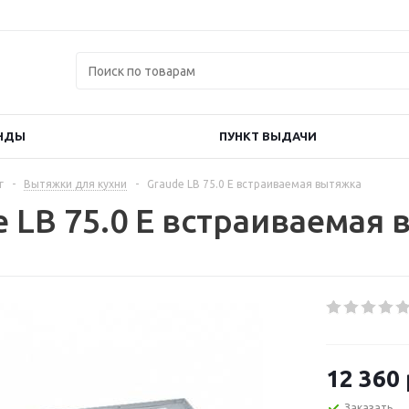
НДЫ
ПУНКТ ВЫДАЧИ
г
-
Вытяжки для кухни
-
Graude LB 75.0 E встраиваемая вытяжка
e LB 75.0 E встраиваемая
12 360
Заказать