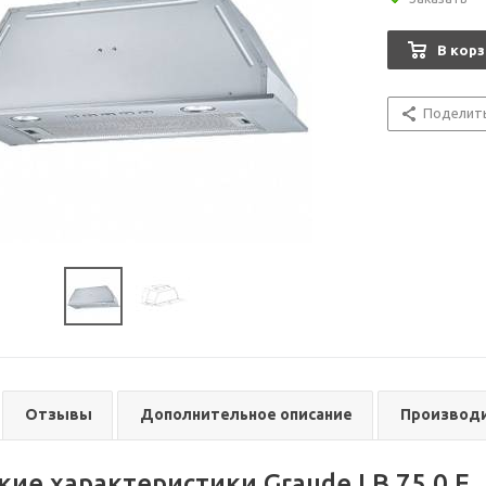
В корз
Поделит
Отзывы
Дополнительное описание
Производ
кие характеристики Graude LB 75.0 E