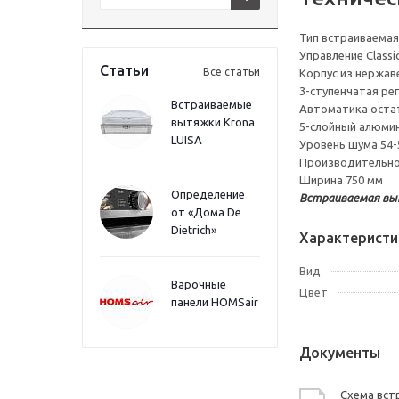
Тип встраиваемая
Управление Classic
Статьи
Все статьи
Корпус из нержа
3-ступенчатая ре
Встраиваемые
Автоматика оста
вытяжки Krona
5-слойный алюми
LUISA
Уровень шума 54-
Производительно
Ширина 750 мм
Определение
Встраиваемая выт
от «Дома De
Dietrich»
Характеристи
Вид
Варочные
Цвет
панели HOMSair
Документы
Схема встр