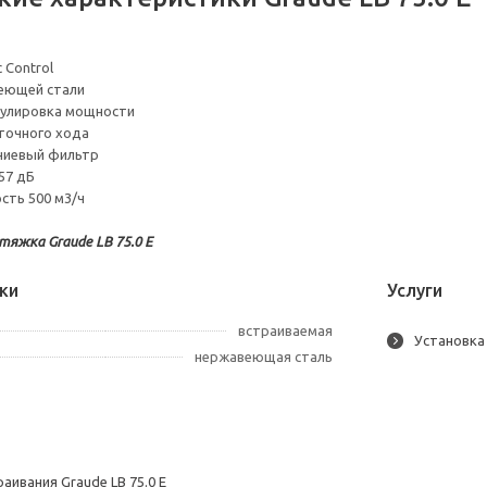
 Control
веющей стали
гулировка мощности
точного хода
ниевый фильтр
57 дБ
сть 500 м3/ч
яжка Graude LB 75.0 E
ки
Услуги
встраиваемая
Установка
нержавеющая сталь
аивания Graude LB 75.0 E