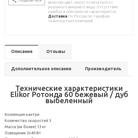
Поделиться
включая цвет, могут отличаться от
реального внешнего вида. Отсутствие
ошибок в описании не гарантируется.
Доставка
По России по тарифам
транспортных компаний
Описание
Отзывы
Дополнительное описание
Производитель
Технические характеристики
Elikor Ротонда 60 бежевый / дуб
выбеленный
Коллекция кантри
Количество скоростей 3
Масса (не более) 13 кг
Освещение 2х40 Вт