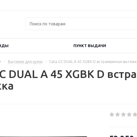
НДЫ
ПУНКТ ВЫДАЧИ
г
-
Вытяжки для кухни
-
Cata GC DUAL A 45 XGBK D встраиваемая вытяжк
GC DUAL A 45 XGBK D встр
жка