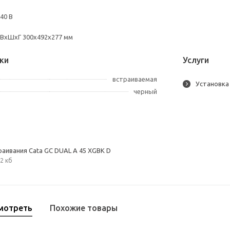
40 В
 ВхШхГ 300х492х277 мм
ки
Услуги
встраиваемая
Установка
черный
раивания Cata GC DUAL A 45 XGBK D
2 кб
мотреть
Похожие товары