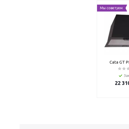
Мы советуем
Cata GT P
За
22 31