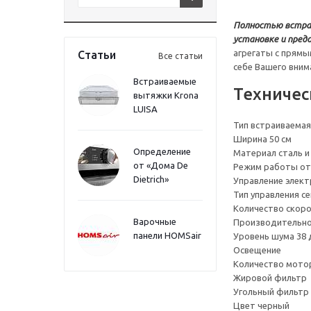
Полностью встра
установке и пред
агрегаты с прямы
Статьи
Все статьи
себе Вашего вним
Встраиваемые
Техничес
вытяжки Krona
LUISA
Тип встраиваема
Ширина 50 см
Определение
Материал сталь и
от «Дома De
Режим работы от
Dietrich»
Управление элек
Тип управления с
Количество скоро
Варочные
Производительнос
панели HOMSair
Уровень шума 38 
Освещение
Количество мото
Жировой фильтр
Угольный фильтр 
Цвет черный