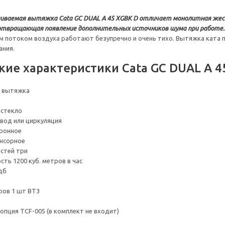
иваемая вытяжка Cata GC DUAL A 45 XGBK D отличает монолитная жес
отвращающая появление дополнительных источников шума при работе.
м потоком воздуха работают безупречно и очень тихо. Вытяжка ката пр
ания.
кие характеристики Cata GC DUAL A 4
я вытяжка
 стекло
вод или циркуляция
тронное
енсорное
стей три
ть 1200 куб. метров в час
дб
ров 1 шт BT3
опция TCF-005 (в комплект не входит)