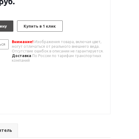
руб.
ину
Купить в 1 клик
Внимание!
Изображения товара, включая цвет,
ься
могут отличаться от реального внешнего вида.
Отсутствие ошибок в описании не гарантируется.
Доставка
По России по тарифам транспортных
компаний
итель