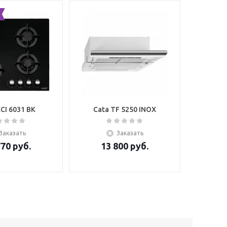
CI 6031 BK
Cata TF 5250 INOX
Заказать
Заказать
770
руб.
13 800
руб.