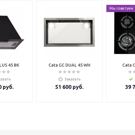
Мы советуем
LUS 45 BK
Cata GC DUAL 45 WH
Cata C
казать
Заказать
0
руб.
51 600
руб.
39 