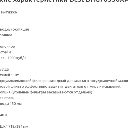
я вытяжка
вод/циркуляция
тронное
нопочное
стей 4
ть 1000 куб/ч
58 дБ
телей 1 шт
ироулавливающий фильтр пригодный для мытья в посудомоечной маши
овой фильтр эффективно защитит двигатель от жира и испарений.
 опция (угольные фильтры заказываются отдельно)
я сталь
вода 150 мм
40 В
 ШхГ 718х284 мм