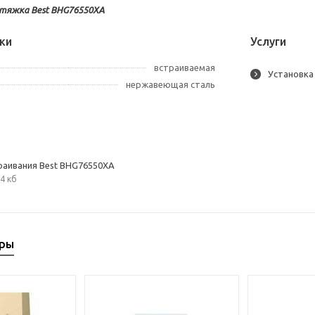
тяжка Best BHG76550XA
ки
Услуги
встраиваемая
Установка
нержавеющая сталь
раивания Best BHG76550XA
4 кб
ары