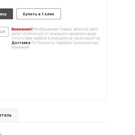
ину
Купить в 1 клик
Внимание!
Изображения товара, включая цвет,
ься
могут отличаться от реального внешнего вида.
Отсутствие ошибок в описании не гарантируется.
Доставка
По России по тарифам транспортных
компаний
итель
A