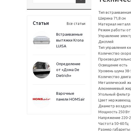
Тип встраиваема
Ширина 71,8 см
Статьи
Все статьи
Материал металл
Режим работы от
Встраиваемые
Управление элек
вытяжки Krona
Дисплей
LUISA
Тип управления к
Количество скоро
Производительнос
Определение
Освещение есть
от «Дома De
Уровень шума 38-
Dietrich»
Количество двига
Металлический ж
Алюминиевый жир
Варочные
Угольный фильтр
панели HOMSair
Цвет нержавеюща
Диаметр воздухо
Мощность 250 Вт
Напряжение 220-2
Частота 50-60 Гц
Размер габариты