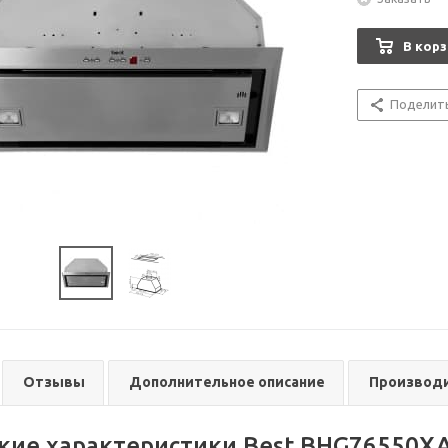
В корз
Поделит
Отзывы
Дополнительное описание
Производ
кие характеристики Best BHG76550X