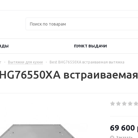
НДЫ
ПУНКТ ВЫДАЧИ
г
-
Вытяжки для кухни
-
Best BHG76550XA встраиваемая вытяжка
BHG76550XA встраиваема
69 600
Заказать