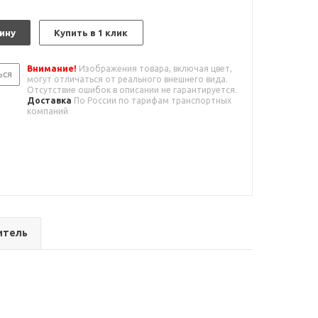
ину
Купить в 1 клик
Внимание!
Изображения товара, включая цвет,
ься
могут отличаться от реального внешнего вида.
Отсутствие ошибок в описании не гарантируется.
Доставка
По России по тарифам транспортных
компаний
итель