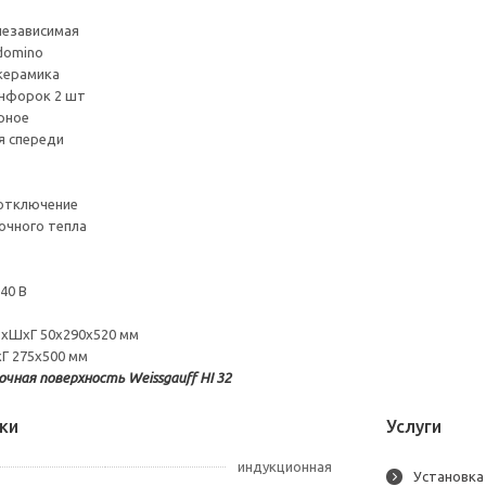
независимая
domino
керамика
нфорок 2 шт
рное
я спереди
отключение
очного тепла
40 В
ВхШхГ 50х290х520 мм
Г 275х500 мм
чная поверхность Weissgauff HI 32
ки
Услуги
индукционная
Установка