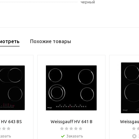
черный
мотреть
Похожие товары
 HV 643 BS
Weissgauff HV 641 B
Weissgau
казать
Заказать