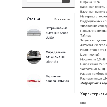
Ширина 30 см
Варочная панель 
Варочная панель 
Материал стекло
Статьи
Все статьи
Индукционных ко
Управление сенсо
Встраиваемые
Панель управлени
вытяжки Krona
Таймер
LUISA
Защита от детей
Автоматическое 
Индикатор остат
Определение
Цвет черный
от «Дома De
Мощность 3,5 кВт
Dietrich»
Напряжение 220-2
Частота 50-60 Гц
Размер прибора 
Варочные
Размеры ниши Шх
панели HOMSair
Индукционная варо
Характеристи
Вид