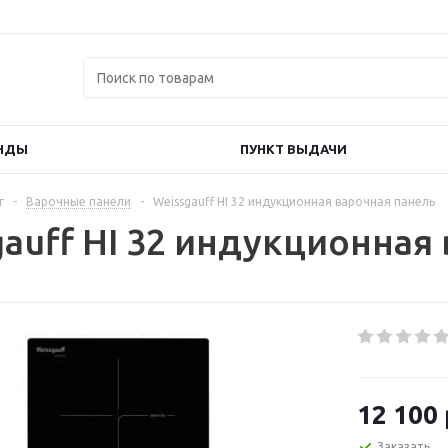
НДЫ
ПУНКТ ВЫДАЧИ
г
-
Варочные панели
-
Weissgauff HI 32 индукционная варочная панель
gauff HI 32 индукционная
12 100
Заказать