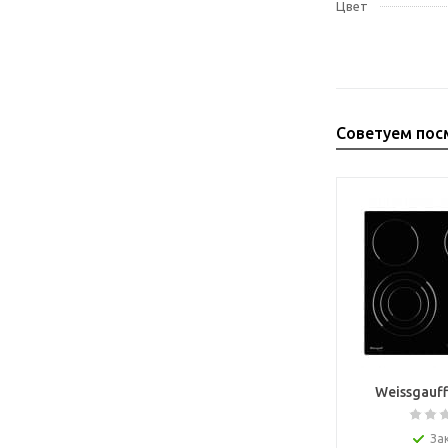
Цвет
Советуем пос
Weissgauff
За