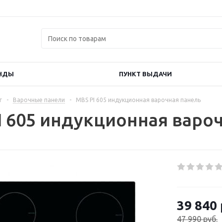
НДЫ
ПУНКТ ВЫДАЧИ
г
-
Варочные панели
-
MBS PI 605 индукционная варочная панель
I 605 индукционная варо
39 840
47 990
руб.