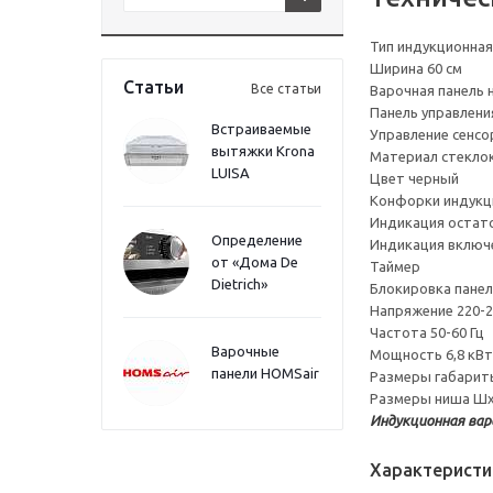
Тип индукционная
Ширина 60 см
Статьи
Все статьи
Варочная панель 
Панель управлени
Встраиваемые
Управление сенсо
вытяжки Krona
Материал стекло
LUISA
Цвет черный
Конфорки индукц
Индикация остат
Определение
Индикация включ
от «Дома De
Таймер
Dietrich»
Блокировка панел
Напряжение 220-2
Частота 50-60 Гц
Варочные
Мощность 6,8 кВт
панели HOMSair
Размеры габарит
Размеры ниша Шх
Индукционная вар
Характеристи