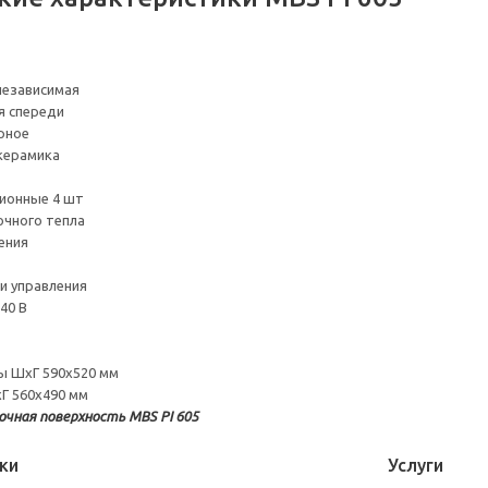
независимая
я спереди
рное
керамика
ионные 4 шт
очного тепла
ения
и управления
40 В
ы ШхГ 590х520 мм
Г 560х490 мм
очная поверхность MBS PI 605
ки
Услуги