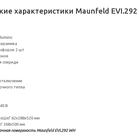
кие характеристики Maunfeld EVI.29
domino
керамика
нфорок 2 шт
рное
я спереди
отключение
очного тепла
40 В
ВхШхГ 62х288х520 мм
Г 268х500 мм
очная поверхность Maunfeld EVI.292 WH