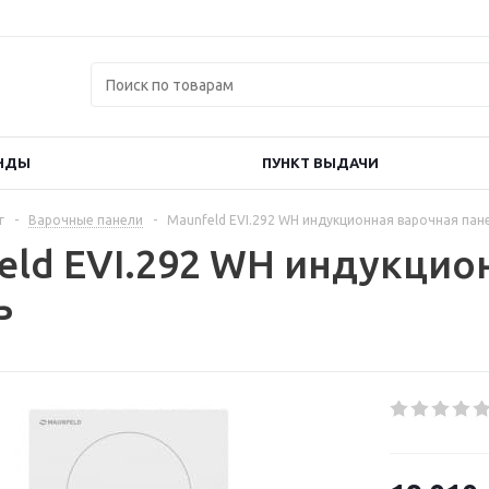
НДЫ
ПУНКТ ВЫДАЧИ
г
-
Варочные панели
-
Maunfeld EVI.292 WH индукционная варочная пан
eld EVI.292 WH индукцио
ь