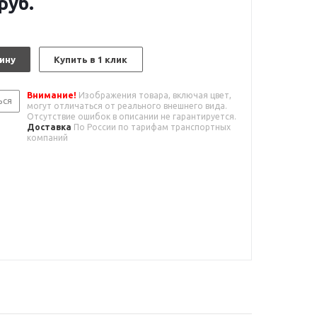
руб.
ину
Купить в 1 клик
Внимание!
Изображения товара, включая цвет,
ься
могут отличаться от реального внешнего вида.
Отсутствие ошибок в описании не гарантируется.
Доставка
По России по тарифам транспортных
компаний