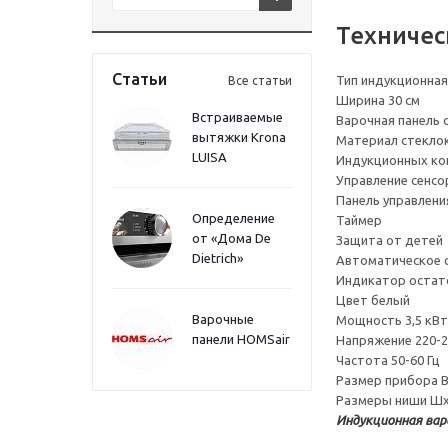
Техничес
Статьи
Тип индукционная
Все статьи
Ширина 30 см
Встраиваемые
Варочная панель 
вытяжки Krona
Материал стекло
LUISA
Индукционных ко
Управление сенсо
Панель управлени
Определение
Таймер
от «Дома De
Защита от детей
Dietrich»
Автоматическое 
Индикатор остат
Цвет белый
Варочные
Мощность 3,5 кВт
панели HOMSair
Напряжение 220-2
Частота 50-60 Гц
Размер прибора 
Размеры ниши Шх
Индукционная вар