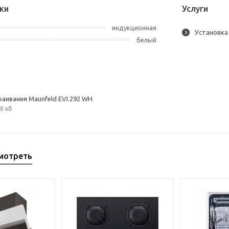
ки
Услуги
индукционная
Установка
белый
раивания Maunfeld EVI.292 WH
8 кб
мотреть