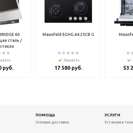
BRIDGE 60
Maunfeld EGHG.64.23CB G
Maunfe
ая сталь /
 стекло
казать
Заказать
0
руб.
17 580
руб.
53 
ПОМОЩЬ
УСЛУГИ
Условия доставки
Установка тех