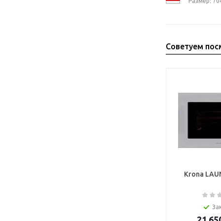
Размер: 70
Советуем пос
Krona LAU
За
21 65