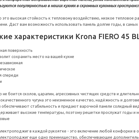
зуются популярностью в наших кухнях в скромных кухонных пространс
о это высокая стойкость к тепловому воздействию, низкое тепловое р
ени. Даст вам возможность использовать панель долгие годы, в самых
кие характеристики Krona FIERO 45 B
чная поверхность
волит сохранить место на вашей кухне
независимая
ическое
я спереди
и
о не боится сколов, царапин, агрессивных чистящих средств и длитель
окачественного чугуна это неизменное качество, надёжность и долгов
 обеспечивают стабильность и придают варочной панели солидный вид
ерживает высокие температуры, поэтому решетки прослужат годы и не
зовые
лектроподжиг в каждой рукоятке - это включение любой конфорки в о
лектроподжиг еще одно преимущество, обеспечивающее дополнительно