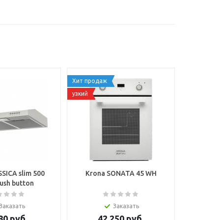
Хит продаж
узкий
SSICA slim 500
Krona SONATA 45 WH
push button
Заказать
Заказать
80
руб.
42 250
руб.