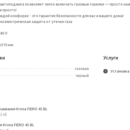
автоподжига позволяет легко включать газовые горелки — просто наж
и просто!
аждой конфорке - это гарантия безопасности для вас и вашего дома!
моэлектрическая защита от утечки газа
40 V
х510 мм
ки
Услуги
газовая
Установка
черный
аивания Krona FIERO 45 BL
2 кб
 Krona FIERO 45 BL