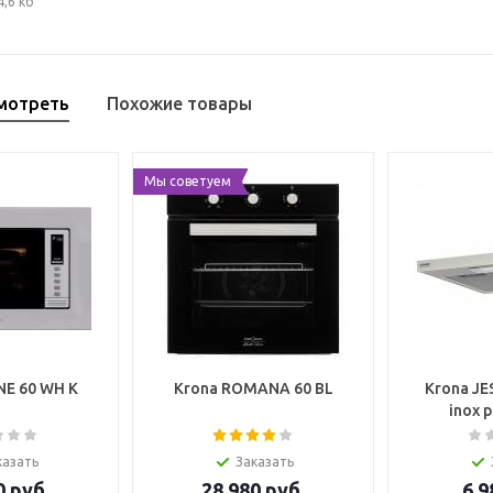
4,6 кб
мотреть
Похожие товары
Мы советуем
NE 60 WH K
Krona ROMANA 60 BL
Krona JE
inox 
казать
Заказать
0
руб.
28 980
руб.
6 9