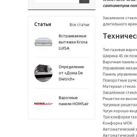
сантиметров поль
Закаленное стекл
Статьи
длительного врем
Все статьи
Техничес
Встраиваемые
вытяжки Krona
LUISA
Тип газовая варо
Ширина 45 см поз
Варочная панель 
Определение
Управление механ
от «Дома De
Панель управлени
Dietrich»
Поворотные ручк
Материал стекло
Закалённое стекл
Варочные
Решетки из высок
панели HOMSair
Чугунные решетки
Чугун хорошо выд
Три конфорки га
Конфорка WOK
Автоматический э
Автоматический э