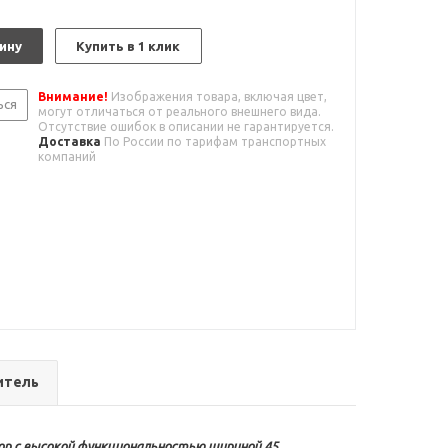
ину
Купить в 1 клик
Внимание!
Изображения товара, включая цвет,
ься
могут отличаться от реального внешнего вида.
Отсутствие ошибок в описании не гарантируется.
Доставка
По России по тарифам транспортных
компаний
итель
бор с высокой функциональностью шириной 45