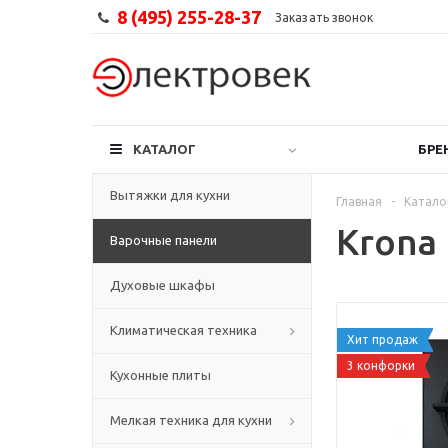
8 (495) 255-28-37
Заказать звонок
КАТАЛОГ
БРЕ
Вытяжки для кухни
Главная
-
Катало
Krona 
Варочные панели
Духовые шкафы
Климатическая техника
Хит продаж
3 конфорки
Кухонные плиты
Мелкая техника для кухни