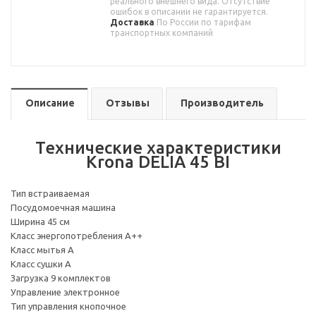
реального внешнего вида. Отсутствие
ошибок в описании не гарантируется.
Доставка
По России по тарифам
транспортных компаний
Описание
Отзывы
Производитель
Технические характеристики
Krona DELIA 45 BI
Тип встраиваемая
Посудомоечная машина
Ширина 45 см
Класс энергопотребления A++
Класс мытья А
Класс сушки А
Загрузка 9 комплектов
Управление электронное
Тип управления кнопочное