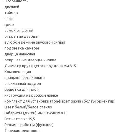
Особенности
дисплей
таймер
часы
гриль
замок от детей
открытие дверцы
в любом режиме звуковой сигнал
подсветка камеры
дверца навесная
открывание дверцы-кнопка
Диаметр крутящегося поддона мм 315
Комплектация
вращающееся кольцо
стеклянный поддон
решётка для гриля
инструкция на русском языке
комплект для установки (трафарет зажим болты ориентир)
Цвет белый/белое стекло
Габариты (ДхГхВ) мм 595x401x388
Вес нетто кг 19,5
Режимы работы (функции)
1) режим микроволн