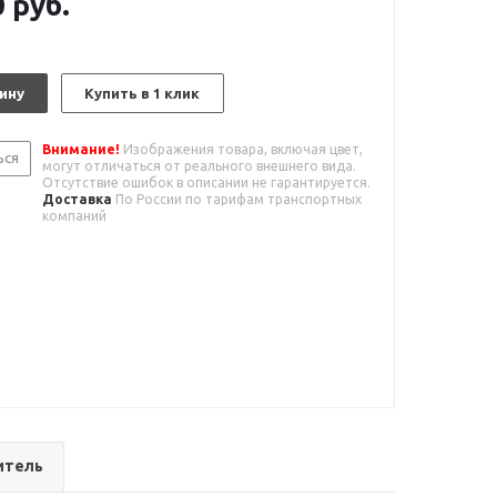
0
руб.
ину
Купить в 1 клик
Внимание!
Изображения товара, включая цвет,
ься
могут отличаться от реального внешнего вида.
Отсутствие ошибок в описании не гарантируется.
Доставка
По России по тарифам транспортных
компаний
итель