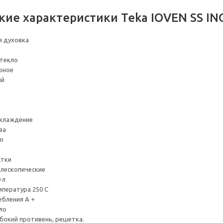
кие характеристики Teka IOVEN SS IN
я духовка
стекло
рное
ый
охлаждение
ва
an
стки
лескопические
 л
пература 250 С
ебления А +
ло
бокий противень, решетка.