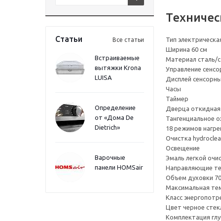
Техничес
Статьи
Тип электрическа
Все статьи
Ширина 60 см
Встраиваемые
Материал сталь/
вытяжки Krona
Управление сенсо
LUISA
Дисплей сенсорн
Часы
Таймер
Определение
Дверца откидная
от «Дома De
Тангенциальное 
Dietrich»
18 режимов нагре
Очистка hydrocle
Освещение
Варочные
Эмаль легкой очи
панели HOMSair
Направляющие те
Объем духовки 70
Максимальная тем
Класс энергопотр
Цвет черное стек
Комплектация глу