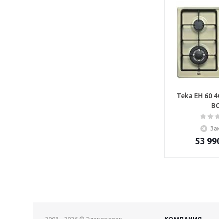
Teka EH 60 4
B
За
53 99