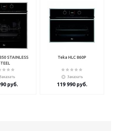
850 STAINLESS
Teka HLC 860P
STEEL
Заказать
Заказать
990
руб.
119 990
руб.