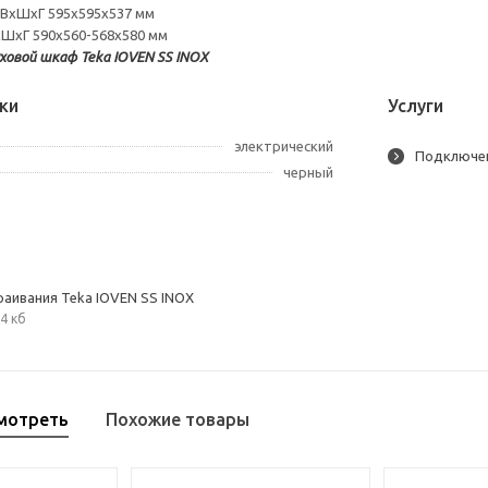
 ВхШхГ 595х595х537 мм
ШхГ 590х560-568х580 мм
ховой шкаф Teka IOVEN SS INOX
ки
Услуги
электрический
Подключе
черный
раивания Teka IOVEN SS INOX
4 кб
мотреть
Похожие товары