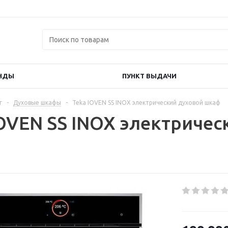
НДЫ
ПУНКТ ВЫДАЧИ
г
-
Духовые шкафы
-
Teka IOVEN SS INOX электрический духовой шкаф
IOVEN SS INOX электричес