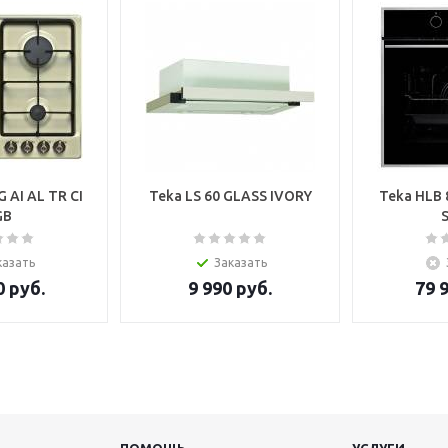
G AI AL TR CI
Teka LS 60 GLASS IVORY
Teka HLB 
GB
казать
Заказать
0
руб.
9 990
руб.
79 