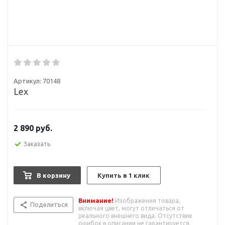
Артикул:
70148
Lex
2 890
руб.
Заказать
В корзину
Купить в 1 клик
Внимание!
Изображения товара,
Поделиться
включая цвет, могут отличаться от
реального внешнего вида. Отсутствие
ошибок в описании не гарантируется.