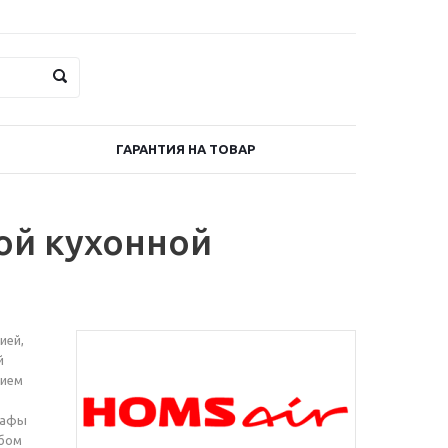
ГАРАНТИЯ НА ТОВАР
ой кухонной
ией,
й
нием
кафы
юбом