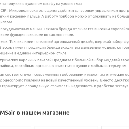
на полу или в кухонном шкафу на уровне глаз.
 СВЧ. Микроволновки оснащены удобным сенсорным управлением прог
егким касанием пальца. А работу прибора можно отслеживать на боль
исплее.
посудомоечных машин. Техника бренда отличается высоким европейск
окими функциональными возможностями.
жек. Техника имеет стильный эргономичный дизайн, широкий набор ф
 В ассортимент продукции бренда входят встраиваемые модели, кото
ещение в едином интерьерном стиле.
ктрических варочных панелей.Предлагает большой выбор моделей варо
зайном, способным органично вписаться в кухню с любым интерьером.
air соответствуют современным требованиям и имеют эстетические о
процесс приготовления на новый качественный уровень. Вместо десятк
 гарантирует оправданную стоимость, надежность и удобство эксплуат
MSair в нашем магазине