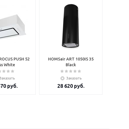
ROСUS PUSH 52
HOMSair ART 1050IS 35
HOMSair
ss White
Black
Заказать
Заказать
470
руб.
28 620
руб.
7