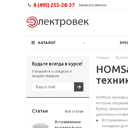
8 (495) 255-28-37
Заказать звонок
КАТАЛОГ
БРЕ
Главная
-
Произв
Будьте всегда в курсе!
HOMSa
Узнавайте о скидках и
акциях первым
техни
HOMSair производ
которая специали
бренд, предлага
Статьи
Все статьи
деятельности явл
Встраиваемых
Встраиваемые
оснащены доп
вытяжки Krona