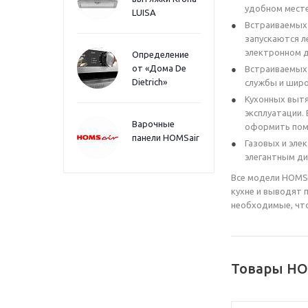
удобном месте 
LUISA
Встраиваемых
запускаются л
электронном д
Определение
от «Дома De
Встраиваемых 
Dietrich»
службы и шир
Кухонных вытя
эксплуатации.
Варочные
оформить пом
панели HOMSair
Газовых и эле
элегантным ди
Все модели HOMS
кухне и выводят 
необходимые, что
Товары HO