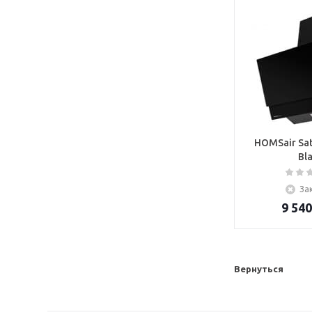
HOMSair Sat
Bl
За
9 540
Вернуться