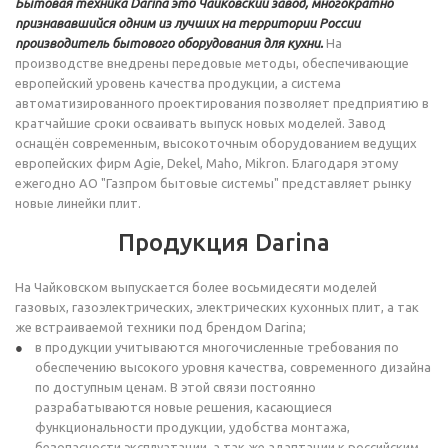
Бытовая техника Darina это Чайковский завод, многократно
признававшийся одним из лучших на территории России
производитель бытового оборудования для кухни.
На
производстве внедрены передовые методы, обеспечивающие
европейский уровень качества продукции, а система
автоматизированного проектирования позволяет предприятию в
кратчайшие сроки осваивать выпуск новых моделей. Завод
оснащён современным, высокоточным оборудованием ведущих
европейских фирм Agie, Dekel, Maho, Mikron. Благодаря этому
ежегодно АО "Газпром бытовые системы" представляет рынку
новые линейки плит.
Продукция Darina
На Чайковском выпускается более восьмидесяти моделей
газовых, газоэлектрических, электрических кухонных плит, а так
же встраиваемой техники под брендом Darina;
в продукции учитываются многочисленные требования по
обеспечению высокого уровня качества, современного дизайна
по доступным ценам. В этой связи постоянно
разрабатываются новые решения, касающиеся
функциональности продукции, удобства монтажа,
безопасности эксплуатации, а так же адаптации к российским